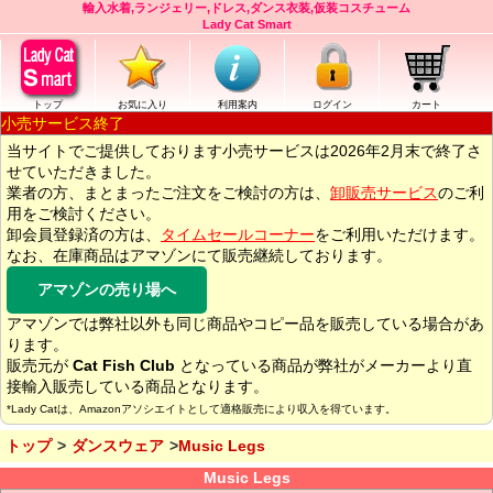
輸入水着,ランジェリー,ドレス,ダンス衣装,仮装コスチューム
Lady Cat Smart
トップ
お気に入り
利用案内
ログイン
カート
小売サービス終了
当サイトでご提供しております小売サービスは2026年2月末で終了さ
せていただきました。
業者の方、まとまったご注文をご検討の方は、
卸販売サービス
のご利
用をご検討ください。
卸会員登録済の方は、
タイムセールコーナー
をご利用いただけます。
なお、在庫商品はアマゾンにて販売継続しております。
アマゾンの売り場へ
アマゾンでは弊社以外も同じ商品やコピー品を販売している場合があ
ります。
販売元が
Cat Fish Club
となっている商品が弊社がメーカーより直
接輸入販売している商品となります。
*Lady Catは、Amazonアソシエイトとして適格販売により収入を得ています。
トップ
ダンスウェア
Music Legs
Music Legs