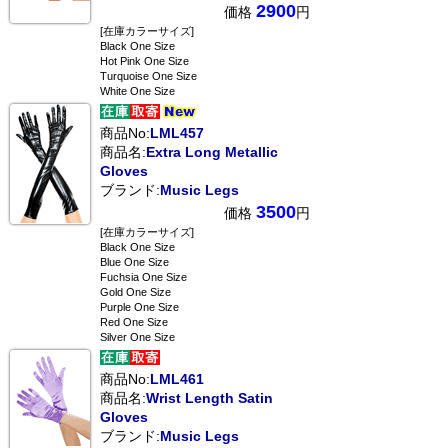
2900
価格
円
[在庫カラーサイズ]
Black One Size
Hot Pink One Size
Turquoise One Size
White One Size
商品No:
LML457
商品名:
Extra Long Metallic
Gloves
ブランド:
Music Legs
3500
価格
円
[在庫カラーサイズ]
Black One Size
Blue One Size
Fuchsia One Size
Gold One Size
Purple One Size
Red One Size
Silver One Size
商品No:
LML461
商品名:
Wrist Length Satin
Gloves
ブランド:
Music Legs