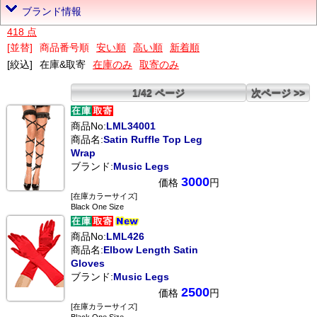
ブランド情報
418 点
[並替]
商品番号順
安い順
高い順
新着順
[絞込]
在庫&取寄
在庫のみ
取寄のみ
1/42 ページ
次ページ >>
商品No:
LML34001
商品名:
Satin Ruffle Top Leg
Wrap
ブランド:
Music Legs
3000
価格
円
[在庫カラーサイズ]
Black One Size
商品No:
LML426
商品名:
Elbow Length Satin
Gloves
ブランド:
Music Legs
2500
価格
円
[在庫カラーサイズ]