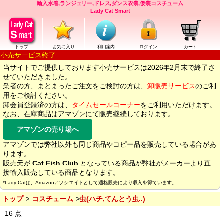
輸入水着,ランジェリー,ドレス,ダンス衣装,仮装コスチューム
Lady Cat Smart
トップ
お気に入り
利用案内
ログイン
カート
小売サービス終了
当サイトでご提供しております小売サービスは2026年2月末で終了さ
せていただきました。
業者の方、まとまったご注文をご検討の方は、
卸販売サービス
のご利
用をご検討ください。
卸会員登録済の方は、
タイムセールコーナー
をご利用いただけます。
なお、在庫商品はアマゾンにて販売継続しております。
アマゾンの売り場へ
アマゾンでは弊社以外も同じ商品やコピー品を販売している場合があ
ります。
販売元が
Cat Fish Club
となっている商品が弊社がメーカーより直
接輸入販売している商品となります。
*Lady Catは、Amazonアソシエイトとして適格販売により収入を得ています。
トップ
コスチューム
虫(ハチ,てんとう虫..)
16 点