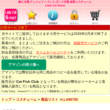
輸入水着,ランジェリー,ドレス,ダンス衣装,仮装コスチューム
Lady Cat Smart
トップ
お気に入り
利用案内
ログイン
カート
小売サービス終了
当サイトでご提供しております小売サービスは2026年2月末で終了さ
せていただきました。
業者の方、まとまったご注文をご検討の方は、
卸販売サービス
のご利
用をご検討ください。
卸会員登録済の方は、
タイムセールコーナー
をご利用いただけます。
なお、在庫商品はアマゾンにて販売継続しております。
アマゾンの売り場へ
アマゾンでは弊社以外も同じ商品やコピー品を販売している場合があ
ります。
販売元が
Cat Fish Club
となっている商品が弊社がメーカーより直
接輸入販売している商品となります。
*Lady Catは、Amazonアソシエイトとして適格販売により収入を得ています。
トップ
コスチューム
商品リスト
LLA86760