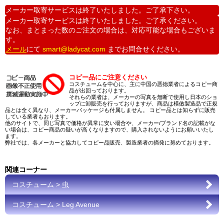
メーカー取寄サービスは終了いたしました。ご了承下さい。
メーカー取寄サービスは終了いたしました。ご了承ください。
なお、まとまった数のご注文の場合は、対応可能な場合もございま
す。
メール
にて
smart@ladycat.com
までお問合せください。
コピー品にご注意ください
コスチュームを中心に、主に中国の悪徳業者によるコピー商
品が出回っております。
それらの業者は、メーカーの写真を無断で使用し日本のショ
ップに卸販売を行っておりますが、商品は模倣製造品で正規
品とは全く異なり、メーカーパッケージも付属しません。 コピー品とは知らずに販売
している業者もおります。
他のサイトで、同じ写真で価格が異常に安い場合や、メーカー/ブランド名の記載がな
い場合は、コピー商品の疑いが高くなりますので、購入されないようにお願いいたし
ます。
弊社では、各メーカーと協力してコピー品販売、製造業者の摘発に努めております。
関連コーナー
コスチューム > 虫
コスチューム > Leg Avenue