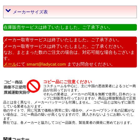
メーカーサイズ表
在庫販売サービスは終了いたしました。ご了承下さい。
メーカー取寄サービスは終了いたしました。ご了承下さい。
メーカー取寄サービスは終了いたしました。ご了承ください。
なお、まとまった数のご注文の場合は、対応可能な場合もございま
す。
メール
にて
smart@ladycat.com
までお問合せください。
コピー品にご注意ください
コスチュームを中心に、主に中国の悪徳業者によるコピー商
品が出回っております。
それらの業者は、メーカーの写真を無断で使用し日本のショ
ップに卸販売を行っておりますが、商品は模倣製造品で正規
品とは全く異なり、メーカーパッケージも付属しません。 コピー品とは知らずに販売
している業者もおります。
他のサイトで、同じ写真で価格が異常に安い場合や、メーカー/ブランド名の記載がな
い場合は、コピー商品の疑いが高くなりますので、購入されないようにお願いいたし
ます。
弊社では、各メーカーと協力してコピー品販売、製造業者の摘発に努めております。
関連コーナー