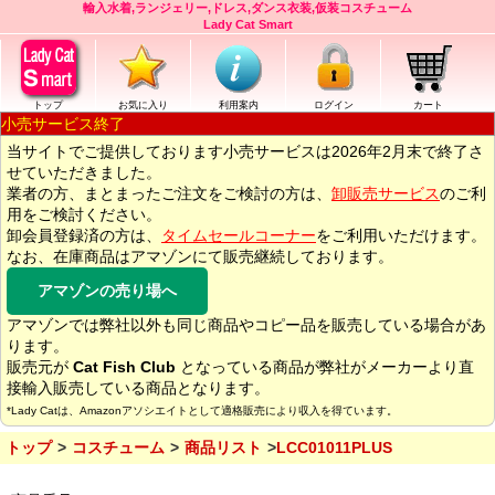
輸入水着,ランジェリー,ドレス,ダンス衣装,仮装コスチューム
Lady Cat Smart
トップ
お気に入り
利用案内
ログイン
カート
小売サービス終了
当サイトでご提供しております小売サービスは2026年2月末で終了さ
せていただきました。
業者の方、まとまったご注文をご検討の方は、
卸販売サービス
のご利
用をご検討ください。
卸会員登録済の方は、
タイムセールコーナー
をご利用いただけます。
なお、在庫商品はアマゾンにて販売継続しております。
アマゾンの売り場へ
アマゾンでは弊社以外も同じ商品やコピー品を販売している場合があ
ります。
販売元が
Cat Fish Club
となっている商品が弊社がメーカーより直
接輸入販売している商品となります。
*Lady Catは、Amazonアソシエイトとして適格販売により収入を得ています。
トップ
コスチューム
商品リスト
LCC01011PLUS