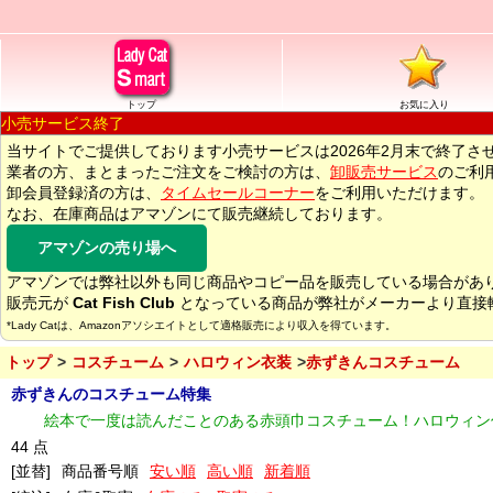
トップ
お気に入り
小売サービス終了
当サイトでご提供しております小売サービスは2026年2月末で終了さ
業者の方、まとまったご注文をご検討の方は、
卸販売サービス
のご利
卸会員登録済の方は、
タイムセールコーナー
をご利用いただけます。
なお、在庫商品はアマゾンにて販売継続しております。
アマゾンの売り場へ
アマゾンでは弊社以外も同じ商品やコピー品を販売している場合があ
販売元が
Cat Fish Club
となっている商品が弊社がメーカーより直接
*Lady Catは、Amazonアソシエイトとして適格販売により収入を得ています。
トップ
コスチューム
ハロウィン衣装
赤ずきんコスチューム
赤ずきんのコスチューム特集
絵本で一度は読んだことのある赤頭巾コスチューム！ハロウィン
44 点
[並替]
商品番号順
安い順
高い順
新着順