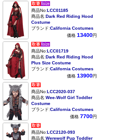
商品No:
LCC01185
商品名:
Dark Red Riding Hood
Costume
ブランド:
California Costumes
13400
価格
円
商品No:
LCC01719
商品名:
Dark Red Riding Hood
Plus Size Costume
ブランド:
California Costumes
13900
価格
円
商品No:
LCC2020-037
商品名:
Wee-Wolf Girl Toddler
Costume
ブランド:
California Costumes
7700
価格
円
商品No:
LCC2120-093
商品名:
Werewolf Pup Toddler