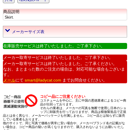
商品説明
Skirt.
メーカーサイズ表
在庫販売サービスは終了いたしました。ご了承下さい。
メーカー取寄サービスは終了いたしました。ご了承下さい。
メーカー取寄サービスは終了いたしました。ご了承ください。
なお、まとまった数のご注文の場合は、対応可能な場合もございま
す。
メール
にて
smart@ladycat.com
までお問合せください。
コピー品にご注意ください
コスチュームを中心に、主に中国の悪徳業者によるコピー商
品が出回っております。
それらの業者は、メーカーの写真を無断で使用し日本のショ
ップに卸販売を行っておりますが、商品は模倣製造品で正規
品とは全く異なり、メーカーパッケージも付属しません。 コピー品とは知らずに販売
している業者もおります。
他のサイトで、同じ写真で価格が異常に安い場合や、メーカー/ブランド名の記載がな
い場合は、コピー商品の疑いが高くなりますので、購入されないようにお願いいたし