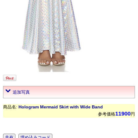
追加写真
商品名:
Hologram Mermaid Skirt with Wide Band
11900
参考価格
円
共有
埋め込みコード