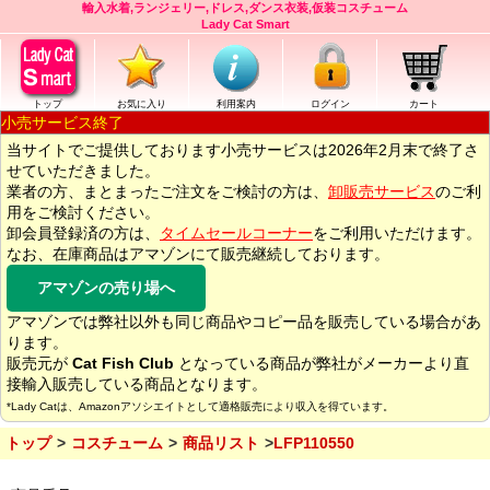
輸入水着,ランジェリー,ドレス,ダンス衣装,仮装コスチューム
Lady Cat Smart
トップ
お気に入り
利用案内
ログイン
カート
小売サービス終了
当サイトでご提供しております小売サービスは2026年2月末で終了さ
せていただきました。
業者の方、まとまったご注文をご検討の方は、
卸販売サービス
のご利
用をご検討ください。
卸会員登録済の方は、
タイムセールコーナー
をご利用いただけます。
なお、在庫商品はアマゾンにて販売継続しております。
アマゾンの売り場へ
アマゾンでは弊社以外も同じ商品やコピー品を販売している場合があ
ります。
販売元が
Cat Fish Club
となっている商品が弊社がメーカーより直
接輸入販売している商品となります。
*Lady Catは、Amazonアソシエイトとして適格販売により収入を得ています。
トップ
コスチューム
商品リスト
LFP110550