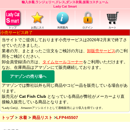
輸入水着,ランジェリー,ドレス,ダンス衣装,仮装コスチューム
Lady Cat Smart
トップ
お気に入り
利用案内
ログイン
カート
小売サービス終了
当サイトでご提供しております小売サービスは2026年2月末で終了さ
せていただきました。
業者の方、まとまったご注文をご検討の方は、
卸販売サービス
のご利
用をご検討ください。
卸会員登録済の方は、
タイムセールコーナー
をご利用いただけます。
なお、在庫商品はアマゾンにて販売継続しております。
アマゾンの売り場へ
アマゾンでは弊社以外も同じ商品やコピー品を販売している場合があ
ります。
販売元が
Cat Fish Club
となっている商品が弊社がメーカーより直
接輸入販売している商品となります。
*Lady Catは、Amazonアソシエイトとして適格販売により収入を得ています。
トップ
水着
商品リスト
LFP445507