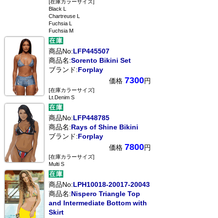
[在庫カラーサイズ]
Black L
Chartreuse L
Fuchsia L
Fuchsia M
商品No:
LFP445507
商品名:
Sorento Bikini Set
ブランド:
Forplay
7300
価格
円
[在庫カラーサイズ]
Lt.Denim S
商品No:
LFP448785
商品名:
Rays of Shine Bikini
ブランド:
Forplay
7800
価格
円
[在庫カラーサイズ]
Multi S
商品No:
LPH10018-20017-20043
商品名:
Nispero Triangle Top
and Intermediate Bottom with
Skirt