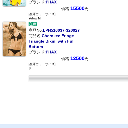
ブランド:
PHAX
15500
価格
円
[在庫カラーサイズ]
Yellow M
商品No:
LPH510037-320027
商品名:
Cherokee Fringe
Triangle Bikini with Full
Bottom
ブランド:
PHAX
12500
価格
円
[在庫カラーサイズ]
S