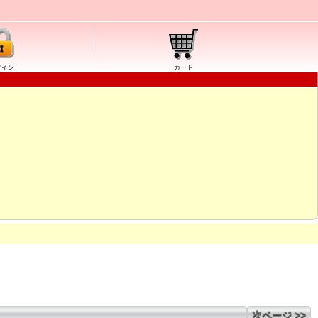
グイン
カート
次ページ >>