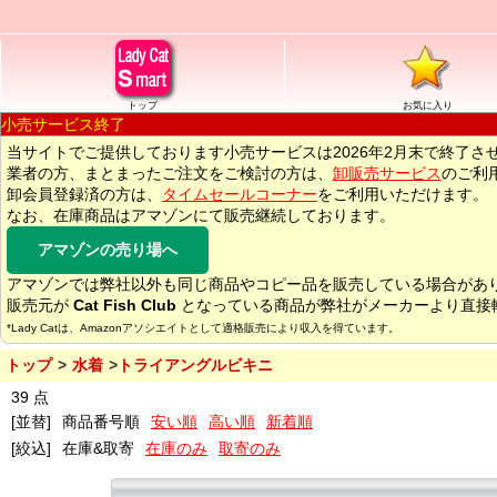
トップ
お気に入り
小売サービス終了
当サイトでご提供しております小売サービスは2026年2月末で終了さ
業者の方、まとまったご注文をご検討の方は、
卸販売サービス
のご利
卸会員登録済の方は、
タイムセールコーナー
をご利用いただけます。
なお、在庫商品はアマゾンにて販売継続しております。
アマゾンの売り場へ
アマゾンでは弊社以外も同じ商品やコピー品を販売している場合があ
販売元が
Cat Fish Club
となっている商品が弊社がメーカーより直接
*Lady Catは、Amazonアソシエイトとして適格販売により収入を得ています。
トップ
水着
トライアングルビキニ
39 点
[並替]
商品番号順
安い順
高い順
新着順
[絞込]
在庫&取寄
在庫のみ
取寄のみ