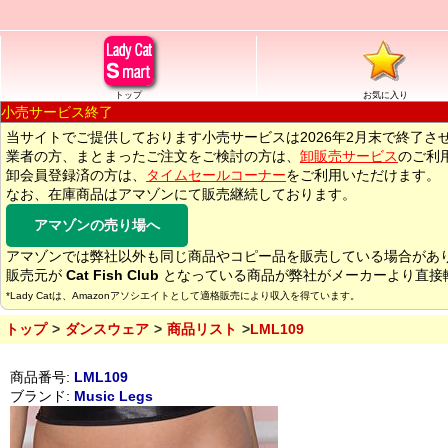
トップ
お気に入り
小売サービス終了
当サイトでご提供しております小売サービスは2026年2月末で終了さ
業者の方、まとまったご注文をご検討の方は、
卸販売サービス
のご利
卸会員登録済の方は、
タイムセールコーナー
をご利用いただけます。
なお、在庫商品はアマゾンにて販売継続しております。
アマゾンの売り場へ
アマゾンでは弊社以外も同じ商品やコピー品を販売している場合があ
販売元が
Cat Fish Club
となっている商品が弊社がメーカーより直接
*Lady Catは、Amazonアソシエイトとして適格販売により収入を得ています。
トップ
ダンスウェア
商品リスト
LML109
商品番号:
LML109
ブランド:
Music Legs