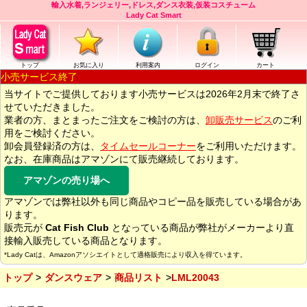
輸入水着,ランジェリー,ドレス,ダンス衣装,仮装コスチューム
Lady Cat Smart
トップ
お気に入り
利用案内
ログイン
カート
小売サービス終了
当サイトでご提供しております小売サービスは2026年2月末で終了さ
せていただきました。
業者の方、まとまったご注文をご検討の方は、
卸販売サービス
のご利
用をご検討ください。
卸会員登録済の方は、
タイムセールコーナー
をご利用いただけます。
なお、在庫商品はアマゾンにて販売継続しております。
アマゾンの売り場へ
アマゾンでは弊社以外も同じ商品やコピー品を販売している場合があ
ります。
販売元が
Cat Fish Club
となっている商品が弊社がメーカーより直
接輸入販売している商品となります。
*Lady Catは、Amazonアソシエイトとして適格販売により収入を得ています。
トップ
ダンスウェア
商品リスト
LML20043