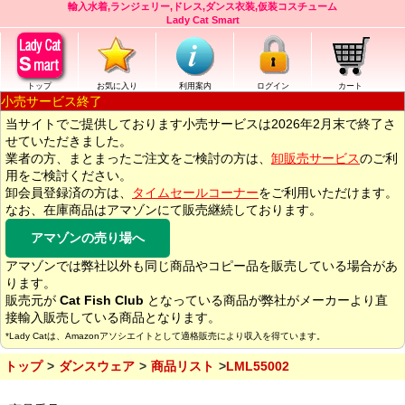
輸入水着,ランジェリー,ドレス,ダンス衣装,仮装コスチューム
Lady Cat Smart
トップ
お気に入り
利用案内
ログイン
カート
小売サービス終了
当サイトでご提供しております小売サービスは2026年2月末で終了さ
せていただきました。
業者の方、まとまったご注文をご検討の方は、
卸販売サービス
のご利
用をご検討ください。
卸会員登録済の方は、
タイムセールコーナー
をご利用いただけます。
なお、在庫商品はアマゾンにて販売継続しております。
アマゾンの売り場へ
アマゾンでは弊社以外も同じ商品やコピー品を販売している場合があ
ります。
販売元が
Cat Fish Club
となっている商品が弊社がメーカーより直
接輸入販売している商品となります。
*Lady Catは、Amazonアソシエイトとして適格販売により収入を得ています。
トップ
ダンスウェア
商品リスト
LML55002