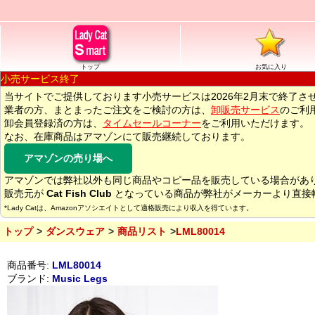
トップ
お気に入り
小売サービス終了
当サイトでご提供しております小売サービスは2026年2月末で終了さ
業者の方、まとまったご注文をご検討の方は、
卸販売サービス
のご利
卸会員登録済の方は、
タイムセールコーナー
をご利用いただけます。
なお、在庫商品はアマゾンにて販売継続しております。
アマゾンの売り場へ
アマゾンでは弊社以外も同じ商品やコピー品を販売している場合があ
販売元が
Cat Fish Club
となっている商品が弊社がメーカーより直接
*Lady Catは、Amazonアソシエイトとして適格販売により収入を得ています。
トップ
ダンスウェア
商品リスト
LML80014
商品番号:
LML80014
ブランド:
Music Legs