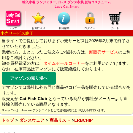
輸入水着,ランジェリー,ドレス,ダンス衣装,仮装コスチューム
Lady Cat Smart
トップ
お気に入り
利用案内
ログイン
カート
小売サービス終了
当サイトでご提供しております小売サービスは2026年2月末で終了さ
せていただきました。
業者の方、まとまったご注文をご検討の方は、
卸販売サービス
のご利
用をご検討ください。
卸会員登録済の方は、
タイムセールコーナー
をご利用いただけます。
なお、在庫商品はアマゾンにて販売継続しております。
アマゾンの売り場へ
アマゾンでは弊社以外も同じ商品やコピー品を販売している場合があ
ります。
販売元が
Cat Fish Club
となっている商品が弊社がメーカーより直
接輸入販売している商品となります。
*Lady Catは、Amazonアソシエイトとして適格販売により収入を得ています。
トップ
ダンスウェア
商品リスト
LRBCHIP