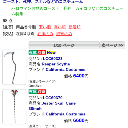
ゴースト、死神、スカルなどのコスチューム
ハロウィンお勧めゴースト、死神、ガイコツなどのコスチュー
ム特集
98 点
[並替]
商品番号順
安い順
高い順
新着順
[絞込]
在庫&取寄
在庫のみ
取寄のみ
1/10 ページ
次ページ >>
商品No:
LCC60323
商品名:
Reaper Scythe
ブランド:
California Costumes
6400
価格
円
[在庫カラーサイズ]
One Size
商品No:
LCC60370
商品名:
Jester Skull Cane
38inch
ブランド:
California Costumes
6600
価格
円
[在庫カラーサイズ]