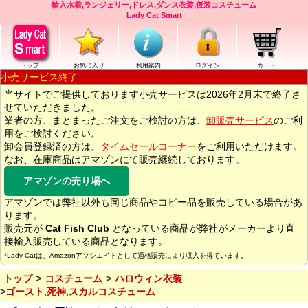
輸入水着,ランジェリー,ドレス,ダンス衣装,仮装コスチューム
Lady Cat Smart
トップ
お気に入り
利用案内
ログイン
カート
小売サービス終了
当サイトでご提供しております小売サービスは2026年2月末で終了さ
せていただきました。
業者の方、まとまったご注文をご検討の方は、
卸販売サービス
のご利
用をご検討ください。
卸会員登録済の方は、
タイムセールコーナー
をご利用いただけます。
なお、在庫商品はアマゾンにて販売継続しております。
アマゾンの売り場へ
アマゾンでは弊社以外も同じ商品やコピー品を販売している場合があ
ります。
販売元が
Cat Fish Club
となっている商品が弊社がメーカーより直
接輸入販売している商品となります。
*Lady Catは、Amazonアソシエイトとして適格販売により収入を得ています。
トップ
コスチューム
ハロウィン衣装
ゴースト,死神,スカルコスチューム