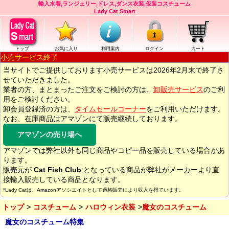
輸入水着,ランジェリー,ドレス,ダンス衣装,仮装コスチューム
Lady Cat Smart
トップ
お気に入り
利用案内
ログイン
カート
小売サービス終了
当サイトでご提供しております小売サービスは2026年2月末で終了さ
せていただきました。
業者の方、まとまったご注文をご検討の方は、
卸販売サービス
のご利
用をご検討ください。
卸会員登録済の方は、
タイムセールコーナー
をご利用いただけます。
なお、在庫商品はアマゾンにて販売継続しております。
アマゾンの売り場へ
アマゾンでは弊社以外も同じ商品やコピー品を販売している場合があ
ります。
販売元が
Cat Fish Club
となっている商品が弊社がメーカーより直
接輸入販売している商品となります。
*Lady Catは、Amazonアソシエイトとして適格販売により収入を得ています。
トップ
コスチューム
ハロウィン衣装
魔女のコスチューム
魔女のコスチューム特集