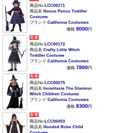
商品No:
LCC00171
商品名:
Hocus Pocus Toddler
Costume
ブランド:
California Costumes
9000
価格
円
商品No:
LCC00172
商品名:
Crafty Little Witch
Toddler Costume
ブランド:
California Costumes
7800
価格
円
商品No:
LCC00275
商品名:
Incantasia The Glamour
Witch Children Costume
ブランド:
California Costumes
8300
価格
円
商品No:
LCC00453
商品名:
Hooded Robe Child
Costume