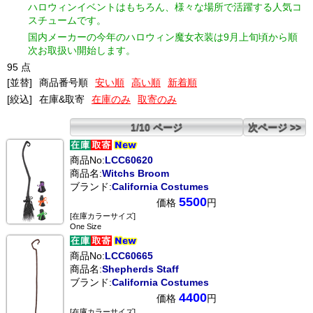
ハロウィンイベントはもちろん、様々な場所で活躍する人気コ
スチュームです。
国内メーカーの今年のハロウィン魔女衣装は9月上旬頃から順
次お取扱い開始します。
95 点
[並替]
商品番号順
安い順
高い順
新着順
[絞込]
在庫&取寄
在庫のみ
取寄のみ
1/10 ページ
次ページ >>
商品No:
LCC60620
商品名:
Witchs Broom
ブランド:
California Costumes
5500
価格
円
[在庫カラーサイズ]
One Size
商品No:
LCC60665
商品名:
Shepherds Staff
ブランド:
California Costumes
4400
価格
円
[在庫カラーサイズ]