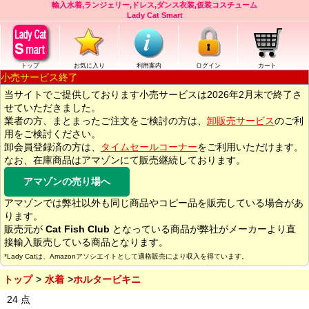
輸入水着,ランジェリー,ドレス,ダンス衣装,仮装コスチューム
Lady Cat Smart
トップ
お気に入り
利用案内
ログイン
カート
小売サービス終了
当サイトでご提供しております小売サービスは2026年2月末で終了さ
せていただきました。
業者の方、まとまったご注文をご検討の方は、
卸販売サービス
のご利
用をご検討ください。
卸会員登録済の方は、
タイムセールコーナー
をご利用いただけます。
なお、在庫商品はアマゾンにて販売継続しております。
アマゾンの売り場へ
アマゾンでは弊社以外も同じ商品やコピー品を販売している場合があ
ります。
販売元が
Cat Fish Club
となっている商品が弊社がメーカーより直
接輸入販売している商品となります。
*Lady Catは、Amazonアソシエイトとして適格販売により収入を得ています。
トップ
水着
ホルタービキニ
24 点