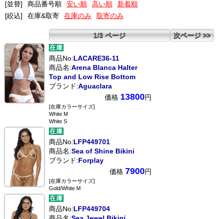
[並替]
商品番号順
安い順
高い順
新着順
[絞込]
在庫&取寄
在庫のみ
取寄のみ
1/3 ページ
次ページ >>
商品No:
LACARE36-11
商品名:
Arena Blanca Halter
Top and Low Rise Bottom
ブランド:
Aguaclara
13800
価格
円
[在庫カラーサイズ]
White M
White S
商品No:
LFP449701
商品名:
Sea of Shine Bikini
ブランド:
Forplay
7900
価格
円
[在庫カラーサイズ]
Gold/White M
商品No:
LFP449704
商品名:
Sea Jewel Bikini