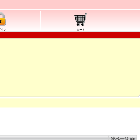
グイン
カート
次ページ >>