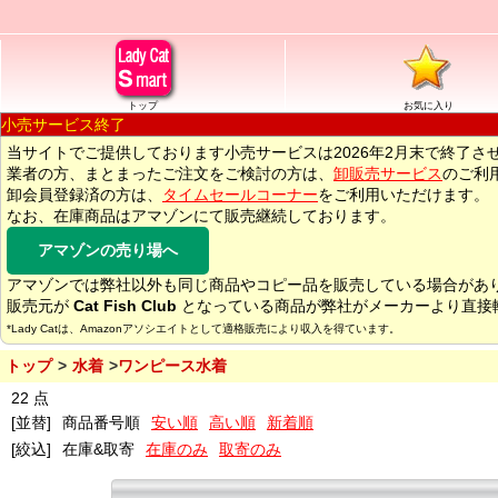
トップ
お気に入り
小売サービス終了
当サイトでご提供しております小売サービスは2026年2月末で終了さ
業者の方、まとまったご注文をご検討の方は、
卸販売サービス
のご利
卸会員登録済の方は、
タイムセールコーナー
をご利用いただけます。
なお、在庫商品はアマゾンにて販売継続しております。
アマゾンの売り場へ
アマゾンでは弊社以外も同じ商品やコピー品を販売している場合があ
販売元が
Cat Fish Club
となっている商品が弊社がメーカーより直接
*Lady Catは、Amazonアソシエイトとして適格販売により収入を得ています。
トップ
水着
ワンピース水着
22 点
[並替]
商品番号順
安い順
高い順
新着順
[絞込]
在庫&取寄
在庫のみ
取寄のみ