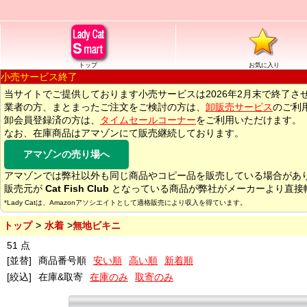
トップ
お気に入り
小売サービス終了
当サイトでご提供しております小売サービスは2026年2月末で終了さ
業者の方、まとまったご注文をご検討の方は、
卸販売サービス
のご利
卸会員登録済の方は、
タイムセールコーナー
をご利用いただけます。
なお、在庫商品はアマゾンにて販売継続しております。
アマゾンの売り場へ
アマゾンでは弊社以外も同じ商品やコピー品を販売している場合があ
販売元が
Cat Fish Club
となっている商品が弊社がメーカーより直接
*Lady Catは、Amazonアソシエイトとして適格販売により収入を得ています。
トップ
水着
無地ビキニ
51 点
[並替]
商品番号順
安い順
高い順
新着順
[絞込]
在庫&取寄
在庫のみ
取寄のみ