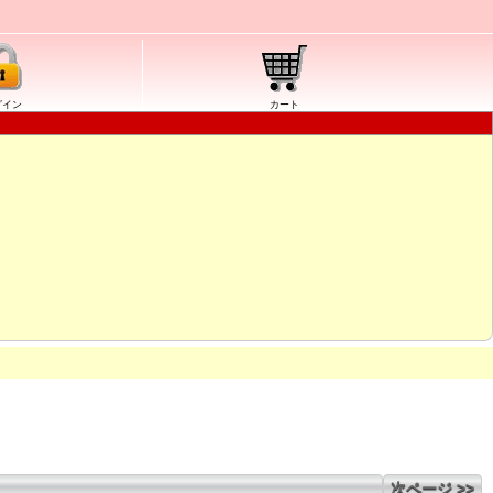
グイン
カート
次ページ >>