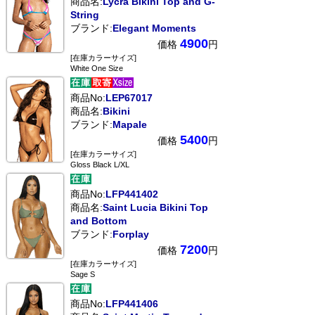
商品名:
Lycra Bikini Top and G-
String
ブランド:
Elegant Moments
4900
価格
円
[在庫カラーサイズ]
White One Size
商品No:
LEP67017
商品名:
Bikini
ブランド:
Mapale
5400
価格
円
[在庫カラーサイズ]
Gloss Black L/XL
商品No:
LFP441402
商品名:
Saint Lucia Bikini Top
and Bottom
ブランド:
Forplay
7200
価格
円
[在庫カラーサイズ]
Sage S
商品No:
LFP441406