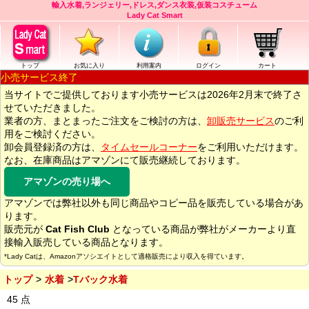
輸入水着,ランジェリー,ドレス,ダンス衣装,仮装コスチューム
Lady Cat Smart
トップ
お気に入り
利用案内
ログイン
カート
小売サービス終了
当サイトでご提供しております小売サービスは2026年2月末で終了さ
せていただきました。
業者の方、まとまったご注文をご検討の方は、
卸販売サービス
のご利
用をご検討ください。
卸会員登録済の方は、
タイムセールコーナー
をご利用いただけます。
なお、在庫商品はアマゾンにて販売継続しております。
アマゾンの売り場へ
アマゾンでは弊社以外も同じ商品やコピー品を販売している場合があ
ります。
販売元が
Cat Fish Club
となっている商品が弊社がメーカーより直
接輸入販売している商品となります。
*Lady Catは、Amazonアソシエイトとして適格販売により収入を得ています。
トップ
水着
Tバック水着
45 点