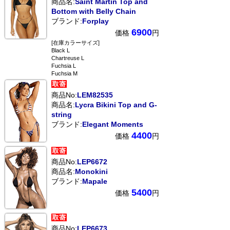
商品名:
Saint Martin Top and
Bottom with Belly Chain
ブランド:
Forplay
6900
価格
円
[在庫カラーサイズ]
Black L
Chartreuse L
Fuchsia L
Fuchsia M
商品No:
LEM82535
商品名:
Lycra Bikini Top and G-
string
ブランド:
Elegant Moments
4400
価格
円
商品No:
LEP6672
商品名:
Monokini
ブランド:
Mapale
5400
価格
円
商品No:
LEP6673