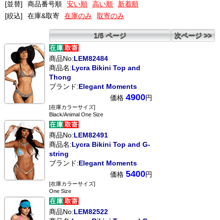
[並替]
商品番号順
安い順
高い順
新着順
[絞込]
在庫&取寄
在庫のみ
取寄のみ
1/5 ページ
次ページ >>
商品No:
LEM82484
商品名:
Lycra Bikini Top and
Thong
ブランド:
Elegant Moments
4900
価格
円
[在庫カラーサイズ]
Black/Animal One Size
商品No:
LEM82491
商品名:
Lycra Bikini Top and G-
string
ブランド:
Elegant Moments
5400
価格
円
[在庫カラーサイズ]
One Size
商品No:
LEM82522