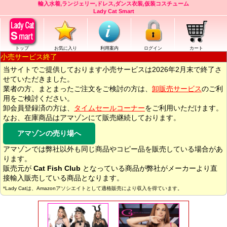
輸入水着,ランジェリー,ドレス,ダンス衣装,仮装コスチューム
Lady Cat Smart
トップ
お気に入り
利用案内
ログイン
カート
小売サービス終了
当サイトでご提供しております小売サービスは2026年2月末で終了さ
せていただきました。
業者の方、まとまったご注文をご検討の方は、
卸販売サービス
のご利
用をご検討ください。
卸会員登録済の方は、
タイムセールコーナー
をご利用いただけます。
なお、在庫商品はアマゾンにて販売継続しております。
アマゾンの売り場へ
アマゾンでは弊社以外も同じ商品やコピー品を販売している場合があ
ります。
販売元が
Cat Fish Club
となっている商品が弊社がメーカーより直
接輸入販売している商品となります。
*Lady Catは、Amazonアソシエイトとして適格販売により収入を得ています。