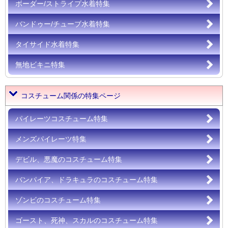
ボーダー/ストライプ水着特集
バンドゥー/チューブ水着特集
タイサイド水着特集
無地ビキニ特集
コスチューム関係の特集ページ
パイレーツコスチューム特集
メンズパイレーツ特集
デビル、悪魔のコスチューム特集
バンパイア、ドラキュラのコスチューム特集
ゾンビのコスチューム特集
ゴースト、死神、スカルのコスチューム特集