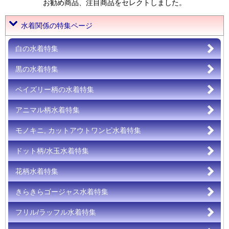
お勧め商品、注目商品をセレクトしました。
水着関係の特集ページ
白の水着特集
黒の水着特集
ペイズリー柄の水着特集
アニマル柄水着特集
モノキニ, カットアウトワンピ水着特集
ドット柄/水玉水着特集
花柄水着特集
きらきらゴージャス水着特集
フリル/ラッフル水着特集