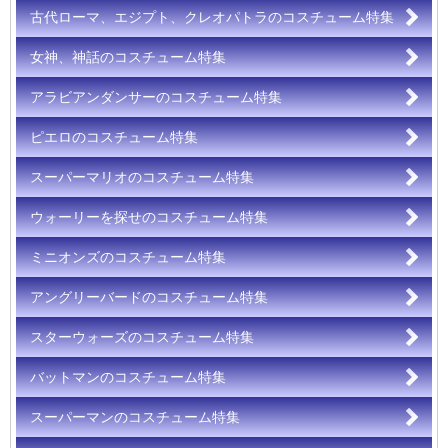
古代ローマ、エジプト、クレオパトラのコスチューム特集
女神、神話のコスチューム特集
アラビアンダンサーのコスチューム特集
ピエロのコスチューム特集
スーパーマリオのコスチューム特集
ウォーリーを探せのコスチューム特集
ミニオンズのコスチューム特集
アングリーバードのコスチューム特集
スターウォーズのコスチューム特集
バットマンのコスチューム特集
スーパーマンのコスチューム特集